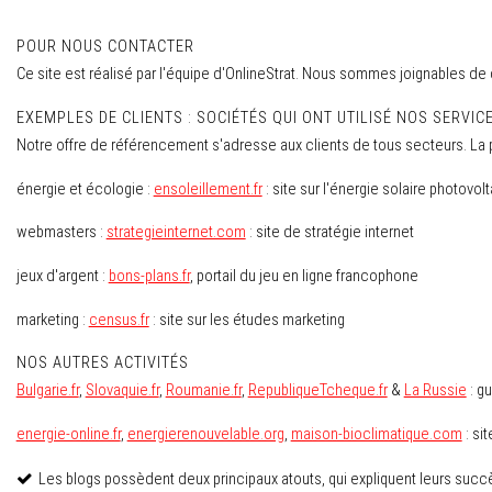
POUR NOUS CONTACTER
Ce site est réalisé par l'équipe d'OnlineStrat. Nous sommes joignables de
EXEMPLES DE CLIENTS : SOCIÉTÉS QUI ONT UTILISÉ NOS SERVIC
Notre offre de référencement s'adresse aux clients de tous secteurs. La
énergie et écologie :
ensoleillement.fr
: site sur l'énergie solaire photovol
webmasters :
strategieinternet.com
: site de stratégie internet
jeux d'argent :
bons-plans.fr
, portail du jeu en ligne francophone
marketing :
census.fr
: site sur les études marketing
NOS AUTRES ACTIVITÉS
Bulgarie.fr
,
Slovaquie.fr
,
Roumanie.fr
,
RepubliqueTcheque.fr
&
La Russie
: gu
energie-online.fr
,
energierenouvelable.org
,
maison-bioclimatique.com
: si
Les blogs possèdent deux principaux atouts, qui expliquent leurs succè